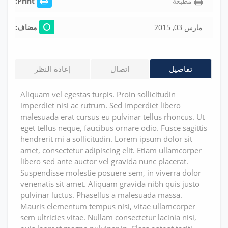
مطبعة
Print:
مارس 03, 2015
مضاف:
تفاصيل
اتصال
إعادة النظر
Aliquam vel egestas turpis. Proin sollicitudin
imperdiet nisi ac rutrum. Sed imperdiet libero
malesuada erat cursus eu pulvinar tellus rhoncus. Ut
eget tellus neque, faucibus ornare odio. Fusce sagittis
hendrerit mi a sollicitudin. Lorem ipsum dolor sit
amet, consectetur adipiscing elit. Etiam ullamcorper
libero sed ante auctor vel gravida nunc placerat.
Suspendisse molestie posuere sem, in viverra dolor
venenatis sit amet. Aliquam gravida nibh quis justo
pulvinar luctus. Phasellus a malesuada massa.
Mauris elementum tempus nisi, vitae ullamcorper
sem ultricies vitae. Nullam consectetur lacinia nisi,