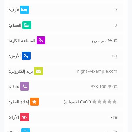
3
غرف:
2
الحمام:
6500 متر مربع
المساحة الكلية:
1st
الأرض:
m
o
c
.
e
l
p
m
a
x
e
@
t
h
g
i
n
بريد إلكتروني:
900
0-9
-10
333
هاتف:
0.0/(0 الأصوات)
إعادة النظر:
718
الآراء: