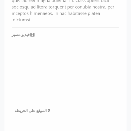
quis laoreet magna pulvinar in. Class aptent taciti
sociosqu ad litora torquent per conubia nostra, per
inceptos himenaeos. In hac habitasse platea
dictumst.
فيديو متميز
الموقع على الخريطة