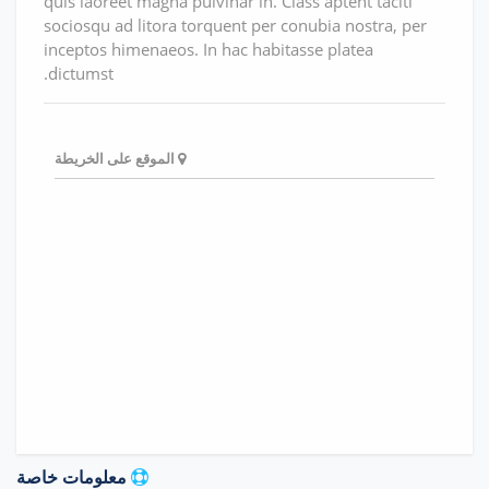
quis laoreet magna pulvinar in. Class aptent taciti
sociosqu ad litora torquent per conubia nostra, per
inceptos himenaeos. In hac habitasse platea
dictumst.
الموقع على الخريطة
معلومات خاصة