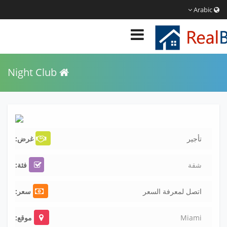
Arabic
Night Club
تأجير
غرض:
شقة
فئة:
اتصل لمعرفة السعر
سعر:
Miami
موقع: