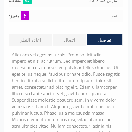
مارس 03, 2015
مضاف:
نعم
متميز:
تفاصيل
اتصال
إعادة النظر
Aliquam vel egestas turpis. Proin sollicitudin
imperdiet nisi ac rutrum. Sed imperdiet libero
malesuada erat cursus eu pulvinar tellus rhoncus. Ut
eget tellus neque, faucibus ornare odio. Fusce sagittis
hendrerit mi a sollicitudin. Lorem ipsum dolor sit
amet, consectetur adipiscing elit. Etiam ullamcorper
libero sed ante auctor vel gravida nunc placerat.
Suspendisse molestie posuere sem, in viverra dolor
venenatis sit amet. Aliquam gravida nibh quis justo
pulvinar luctus. Phasellus a malesuada massa.
Mauris elementum tempus nisi, vitae ullamcorper
sem ultricies vitae. Nullam consectetur lacinia nisi,