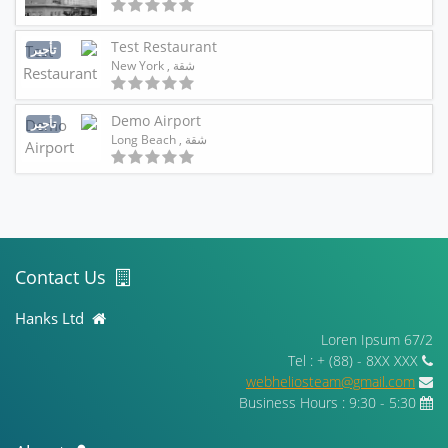
Test Restaurant
تأجير
شقة
, New York
Demo Airport
تأجير
شقة
, Long Beach
Contact Us
Hanks Ltd
67/2 Loren Ipsum
Tel : + (88) - 8XX XXX
webheliosteam@gmail.com
Business Hours : 9:30 - 5:30