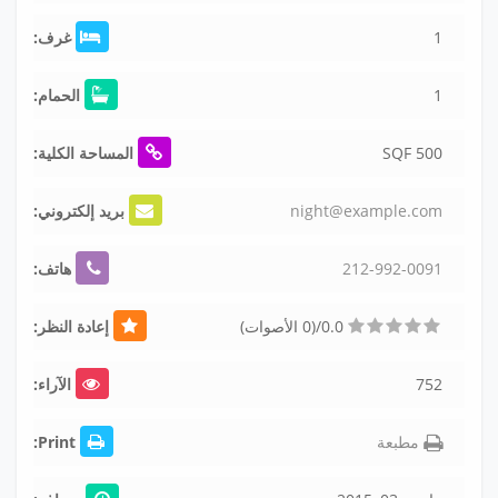
1
غرف:
1
الحمام:
500 SQF
المساحة الكلية:
om
e.c
mpl
exa
ht@
nig
بريد إلكتروني:
91
00
2-
99
2-
21
هاتف:
0.0/(0 الأصوات)
إعادة النظر:
752
الآراء:
مطبعة
Print: