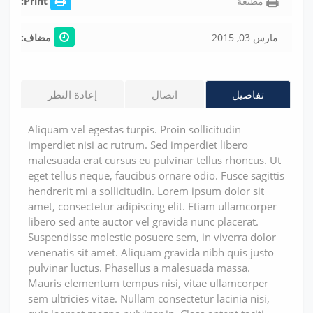
مطبعة
Print:
مارس 03, 2015
مضاف:
تفاصيل
اتصال
إعادة النظر
Aliquam vel egestas turpis. Proin sollicitudin
imperdiet nisi ac rutrum. Sed imperdiet libero
malesuada erat cursus eu pulvinar tellus rhoncus. Ut
eget tellus neque, faucibus ornare odio. Fusce sagittis
hendrerit mi a sollicitudin. Lorem ipsum dolor sit
amet, consectetur adipiscing elit. Etiam ullamcorper
libero sed ante auctor vel gravida nunc placerat.
Suspendisse molestie posuere sem, in viverra dolor
venenatis sit amet. Aliquam gravida nibh quis justo
pulvinar luctus. Phasellus a malesuada massa.
Mauris elementum tempus nisi, vitae ullamcorper
sem ultricies vitae. Nullam consectetur lacinia nisi,