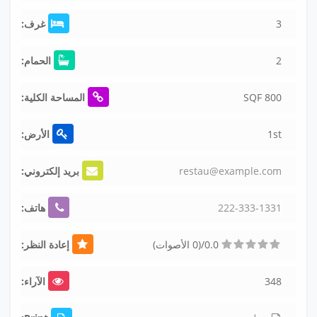
3
غرف:
2
الحمام:
800 SQF
المساحة الكلية:
1st
الأرض:
m
o
c
.
e
l
p
m
a
x
e
@
u
a
t
s
e
r
بريد إلكتروني:
1
3
3
1
-
3
3
3
-
2
2
2
هاتف:
0.0/(0 الأصوات)
إعادة النظر:
348
الآراء: