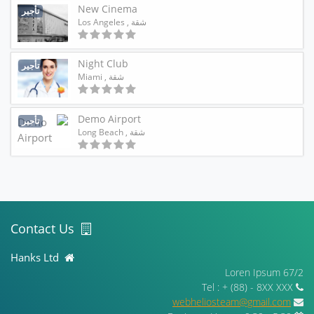
New Cinema
تأجير
شقة
, Los Angeles
Night Club
تأجير
شقة
, Miami
Demo Airport
تأجير
شقة
, Long Beach
Contact Us
Hanks Ltd
67/2 Loren Ipsum
Tel : + (88) - 8XX XXX
webheliosteam@gmail.com