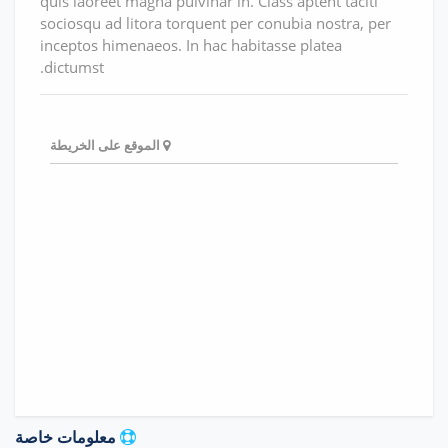
quis laoreet magna pulvinar in. Class aptent taciti
sociosqu ad litora torquent per conubia nostra, per
inceptos himenaeos. In hac habitasse platea
dictumst.
الموقع على الخريطة
معلومات خاصة